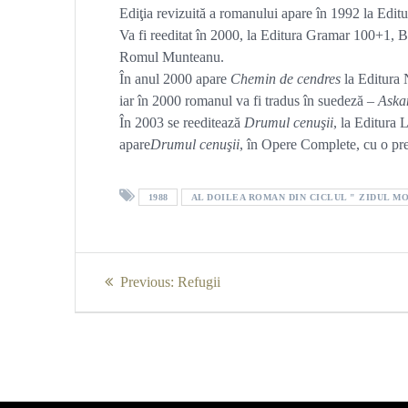
Ediţia revizuită a romanului apare în 1992 la Edi
Va fi reeditat în 2000, la Editura Gramar 100+1, 
Romul Munteanu.
În anul 2000 apare
Chemin de cendres
la Editura 
iar în 2000 romanul va fi tradus în suedeză –
Aska
În 2003 se reeditează
Drumul cenuşii
, la Editura 
apare
Drumul cenuşii
, în Opere Complete, cu o pr
1988
AL DOILEA ROMAN DIN CICLUL " ZIDUL MO
Navigare
Previous
Previous:
Refugii
în
post:
articole