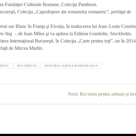
tura Fundaţiei Culturale Romane, Colecţia Pantheon.
Bucureşti, Colecţia „Capodopere ale romanului romanesc”, prefaţat de
Noir sur Blanc în Franţa şi Elveţia, în traducerea lui Jean–Louis Courrio
ns Vag
– de Ioan Milos şi va apărea la Editura Gondolin, Stockholm.
Litera Internaţional Bucureşti, în Colecţia „Carte pentru toţi”, iar în 2014
efaţă de Mircea Martin.
RTII"
BUCURESTI
EDITURA CARTEA ROMANEASCA
Next
Next:
Recviem pentru nebuni și bes
post: