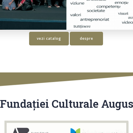
vezi catalog
despre
 Fundației Culturale Augu