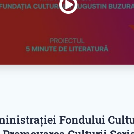
inistrației Fondului Cultu
 Promovarea Culturii Scri