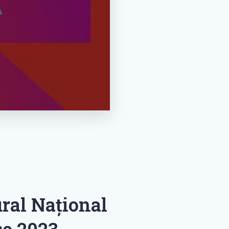
ral Național
se 2023