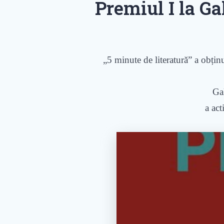
Premiul I la Ga
„5 minute de literatură” a obținu
Gal
a act