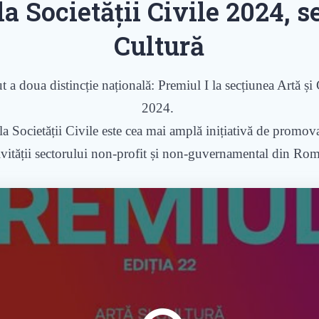
la Societății Civile 2024, s
Cultură
t a doua distincție națională: Premiul I la secțiunea Artă și 
2024.
a Societății Civile este cea mai amplă inițiativă de promo
ivității sectorului non-profit și non-guvernamental din Ro