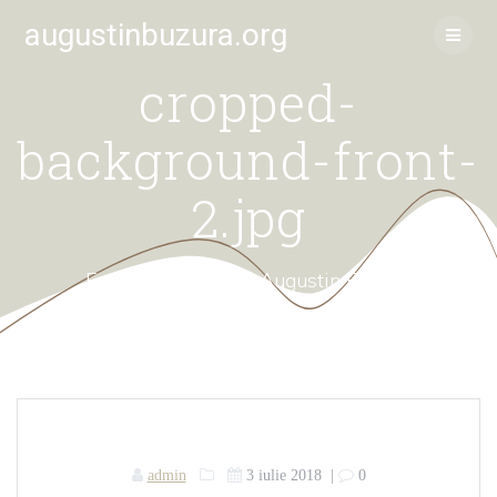
Skip
augustinbuzura.org
to
content
cropped-
background-front-
2.jpg
Fundația Culturală Augustin Buzura
admin
3 iulie 2018
|
0