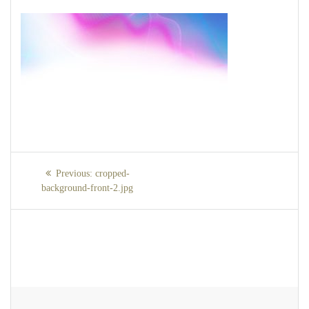
Navigare
Previous
Previous:
cropped-
în
post:
background-front-2.jpg
articole