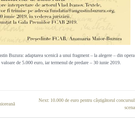
tin Buzura: adaptarea scenică a unui fragment – la alegere – din opera
e în valoare de 5.000 euro, iar termenul de predare – 30 iunie 2019.
Next
Next:
10.000 de euro pentru câștigătorul concursul
hioreană
post:
scena