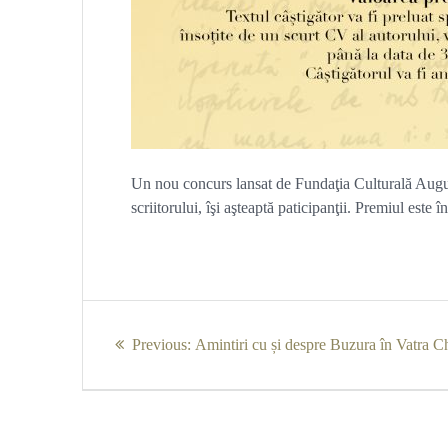
Un nou concurs lansat de Fundaţia Culturală Augus
scriitorului, îşi aşteaptă paticipanţii. Premiul est
Navigare
Previous
Previous:
Amintiri cu și despre Buzura în Vatra C
în
post:
articole