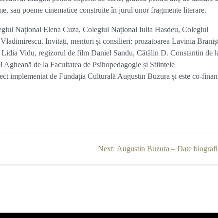
me, sau poeme cinematice construite în jurul unor fragmente literare.
legiul Național Elena Cuza, Colegiul Național Iulia Hasdeu, Colegiul
ladimirescu. Invitați, mentori și consilieri: prozatoarea Lavinia Braniș
 Lidia Vidu, regizorul de film Daniel Sandu, Cătălin D. Constantin de l
el Agheană de la Facultatea de Psihopedagogie și Științele
ect implementat de Fundația Culturală Augustin Buzura și este co-finan
Next
Next:
Augustin Buzura – Date biografi
post: