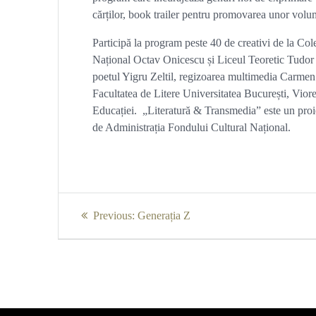
cărților, book trailer pentru promovarea unor volu
Participă la program peste 40 de creativi de la Co
Național Octav Onicescu și Liceul Teoretic Tudor V
poetul Yigru Zeltil, regizoarea multimedia Carmen
Facultatea de Litere Universitatea București, Vior
Educației. „Literatură & Transmedia” este un proi
de Administrația Fondului Cultural Național.
Navigare
Previous
Previous:
Generația Z
în
post:
articole