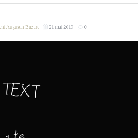
ceeni Augustin Buzura
21 mai 2019
|
0