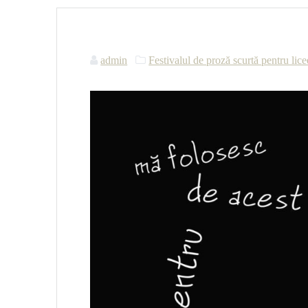
admin
Festivalul de proză scurtă pentru li