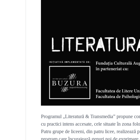
Programul „Literatură & Transmedia” propune combin
cu practici intens accesate, cele situate în zona fol
Patru grupe de liceeni, din patru licee, realizează p
program care încurajează genuri noi de exprimare cr