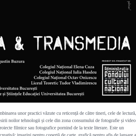
area unor practici văzute cu reticență de către tineri, cele de lectură
osirii noilor tehnologii și cele din zona consumului de fotografie și video
roiecte filmice sau fotografice pornind de la texte literare. Este un
eativă: imagini pentru copertă de carte, grafică pentru afiș de lansare 